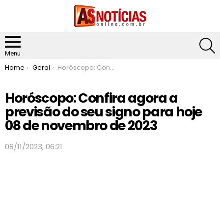
S
Menu
You are here:
Home
Geral
Horóscopo: Confira agora a previsão do seu signo para hoje 08 de novembro de 2023
Horóscopo: Confira agora a
previsão do seu signo para hoje
08 de novembro de 2023
08/11/2023, 06:21