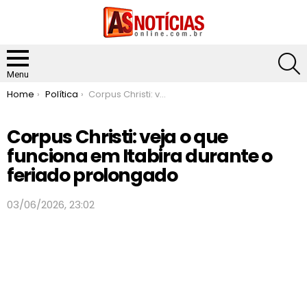
S
Menu
You are here:
Home
Política
Corpus Christi: veja o que funciona em Itabira durante o feriado prolongado
Corpus Christi: veja o que
funciona em Itabira durante o
feriado prolongado
03/06/2026, 23:02