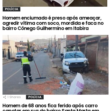
POLÍCIA
Homem enciumado é preso após ameaçar,
agredir vítima com soco, mordida e faca no
bairro Cônego Guilhermino em Itabira
1
Shares
POLÍCIA
Homem de 68 anos fica ferido após carro
capotar em rua do bairro Santa Marta em