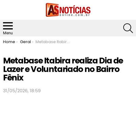
S
Menu
You are here:
Home
Geral
Metabase Itabira realiza Dia de Lazer e Voluntariado no Bairro Fênix
Metabase Itabira realiza Dia de
Lazer e Voluntariado no Bairro
Fênix
31/05/2026, 18:59