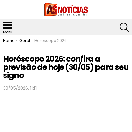
S
Menu
You are here:
Home
Geral
Horóscopo 2026: confira a previsão de hoje (30/05) para seu signo
Horóscopo 2026: confira a
previsão de hoje (30/05) para seu
signo
30/05/2026, 11:11