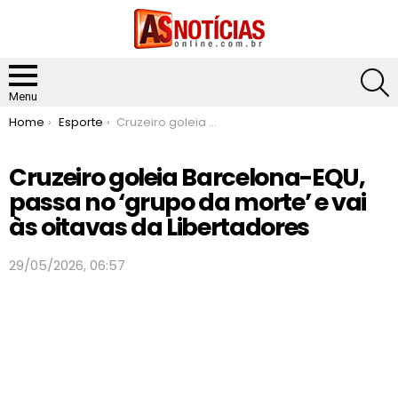
S
Menu
You are here:
Home
Esporte
Cruzeiro goleia Barcelona-EQU, passa no ‘grupo da morte’ e vai às oitavas da Libertadores
Cruzeiro goleia Barcelona-EQU,
passa no ‘grupo da morte’ e vai
às oitavas da Libertadores
29/05/2026, 06:57