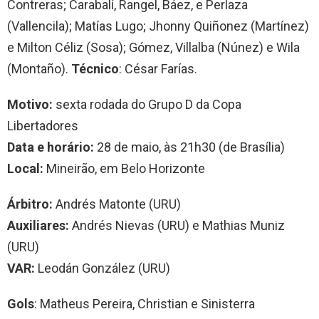
Contreras; Carabalí, Rangel, Báez, e Perlaza
(Vallencila); Matías Lugo; Jhonny Quiñonez (Martínez)
e Milton Céliz (Sosa); Gómez, Villalba (Núnez) e Wila
(Montaño).
Técnico
: César Farías.
Motivo:
sexta rodada do Grupo D da Copa
Libertadores
Data e horário:
28 de maio, às 21h30 (de Brasília)
Local:
Mineirão, em Belo Horizonte
Árbitro:
Andrés Matonte (URU)
Auxiliares:
Andrés Nievas (URU) e Mathias Muniz
(URU)
VAR:
Leodán González (URU)
Gols
: Matheus Pereira, Christian e Sinisterra