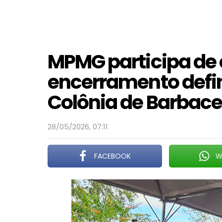
MPMG participa de
encerramento defin
Colônia de Barbac
28/05/2026, 07:11
FACEBOOK
W