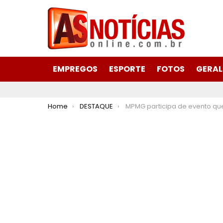
EMPREGOS
ESPORTE
FOTOS
GERAL
You are here:
Home
DESTAQUE
MPMG participa de evento que marca o encerramento definitivo do Hospital Colôni