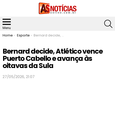
S
Menu
You are here:
Home
Esporte
Bernard decide, Atlético vence Puerto Cabello e avança às oitavas da Sula
Bernard decide, Atlético vence
Puerto Cabello e avança às
oitavas da Sula
27/05/2026, 21:07