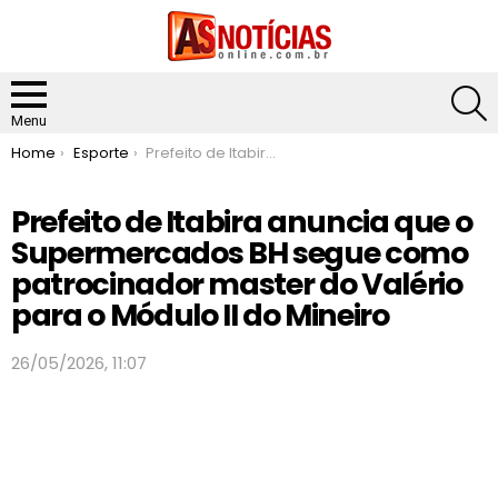
S
Menu
You are here:
Home
Esporte
Prefeito de Itabira anuncia que o Supermercados BH segue como patrocinador master do Valério para o Módulo II do Mineiro
Prefeito de Itabira anuncia que o
Supermercados BH segue como
patrocinador master do Valério
para o Módulo II do Mineiro
26/05/2026, 11:07