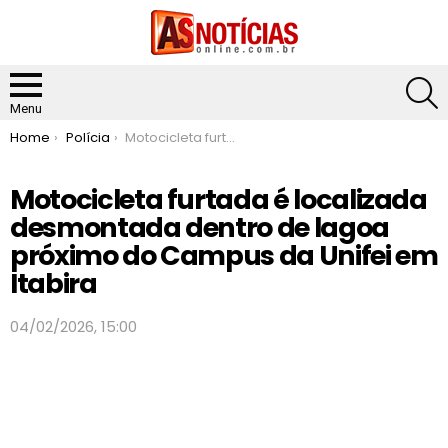
S
Menu
You are here:
Home
Polícia
Motocicleta furtada é localizada desmontada dentro de lagoa próximo do Campus da Unifei em Itabira
Motocicleta furtada é localizada
desmontada dentro de lagoa
próximo do Campus da Unifei em
Itabira
04/02/2026, 15:00