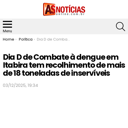
S
Menu
You are here:
Home
Política
Dia D de Combate à dengue em Itabira tem recolhimento de mais de 18 toneladas de inservíveis
Dia D de Combate à dengue em
Itabira tem recolhimento de mais
de 18 toneladas de inservíveis
03/12/2025, 19:34