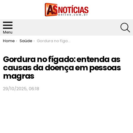
S
Menu
You are here:
Home
Saúde
Gordura no fígado: entenda as causas da doença em pessoas magras
Gordura no fígado: entenda as
causas da doença em pessoas
magras
29/10/2025, 06:18