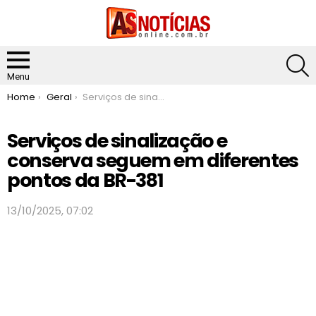
S
Menu
You are here:
Home
Geral
Serviços de sinalização e conserva seguem em diferentes pontos da BR-381
Serviços de sinalização e
conserva seguem em diferentes
pontos da BR-381
13/10/2025, 07:02