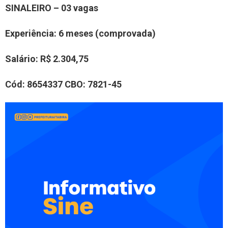
SINALEIRO
– 0
3
vaga
s
Experiência
:
6 meses
(comprovada)
Salário:
R$
2.304,75
Cód:
8
6
54337
CBO:
7821-45