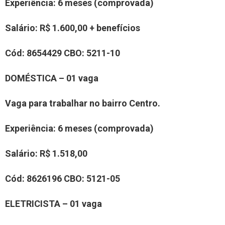
Experiência
: 6 meses
(comprovada)
Salário:
R$
1.600,00
+ benefícios
Cód:
8
654429
CBO:
5211-10
DOMÉSTICA
– 0
1
vaga
Vaga para trabalhar
no bairro Centro.
Experiência
:
6 meses
(comprovada)
Salário:
R$ 1.
518,00
Cód:
8
6
2
6196
CBO:
5
121-05
ELETRICISTA
– 0
1
vaga