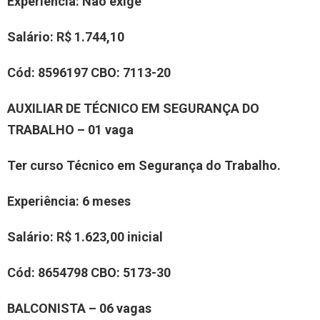
Experiência
:
Não exige
Salário:
R$
1.744,10
Cód:
8
5
96197
CBO:
7113-20
AUXILIAR DE TÉCNICO EM SEGURANÇA DO
TRABALHO
– 0
1
vaga
Ter curso Técnico em Segurança do Trabalho
.
Experiência
: 6 meses
Salário:
R$ 1.6
23
,00
inicial
Cód:
8
654798
CBO:
5173-30
BALCONISTA – 06 vagas