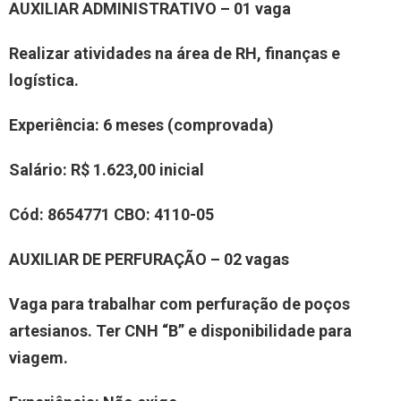
AUXILIAR ADMINISTRATIVO
– 0
1
vaga
Realizar atividades na á
r
ea de RH, finanças e
logística
.
Experiência
: 6 meses
(comprovada)
Salário:
R$ 1.6
23
,00
inicial
Cód:
8
654771
CBO:
4
110-05
AUXILIAR DE PERFURAÇÃO
– 0
2
vaga
s
Vaga para trabalhar
com perfuração de poços
artesianos
.
Ter CNH “B” e disponibilidade para
viagem.