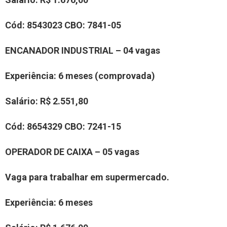
Cód:
85
43023
CBO:
78
41-05
ENCANADOR INDUSTRIAL
– 0
4
vaga
s
Experiência
:
6 meses
(comprovada)
Salário:
R$
2.551,80
Cód:
8
6
54329
CBO:
7241-15
OPERADOR DE CAIXA – 05 vagas
Vaga para trabalhar em supermercado.
Experiência
: 6 meses