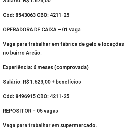
Salário:
R$ 1.676,00
Cód:
8543063
CBO:
4211-25
OPERADOR
A
DE CAIXA – 0
1
vaga
Vaga para trabalhar em
fábrica de gelo e locações
no bairro Areão
.
Experiência
: 6 meses
(comprovada)
Salário:
R$ 1.6
23
,00
+ benefícios
Cód:
8
496915
CBO:
4211-25
REPOSITOR – 05 vagas
Vaga para trabalhar em supermercado.