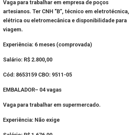
Vaga para trabalhar
em empresa
de poços
artesianos.
Ter CNH “B”,
técnico em eletrotécnica,
elétrica ou eletromecânica
e disponibilidade para
viagem.
Experiência
: 6 meses (comprovada)
Salário:
R$ 2.
8
00,00
Cód:
8
653159
CBO:
9511-05
EMBALADOR
– 04 vagas
Vaga para trabalhar em supermercado.
Experiência
: Não exige
Salário:
R$ 1.676,00