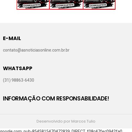
E-MAIL
contato@asnoticiasonline.com.br.br
WHATSAPP
(31) 98863-6430
INFORMAÇÃO COM RESPONSABILIDADE!
Desenvolvido por Marcos Tulio
google.com, pub-8545815470472839, DIRECT, f08c47fec0942fa0