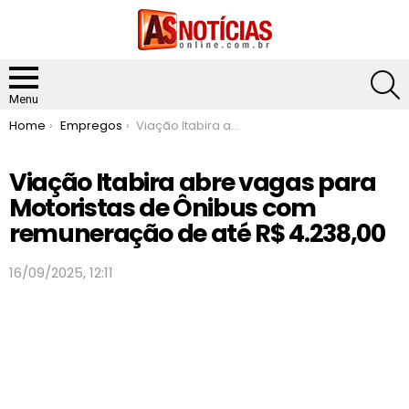
S
Menu
You are here:
Home
Empregos
Viação Itabira abre vagas para Motoristas de Ônibus com remuneração de até R$ 4.238,00
Viação Itabira abre vagas para
Motoristas de Ônibus com
remuneração de até R$ 4.238,00
16/09/2025, 12:11