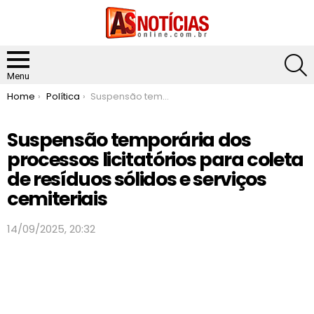
S
Menu
You are here:
Home
Política
Suspensão temporária dos processos licitatórios para coleta de resíduos sólidos e serviços cemiteriais
Suspensão temporária dos
processos licitatórios para coleta
de resíduos sólidos e serviços
cemiteriais
14/09/2025, 20:32