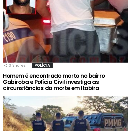
3
Shares
POLÍCIA
Homem é encontrado morto no bairro
Gabiroba e Polícia Civil investiga as
circunstâncias da morte em Itabira