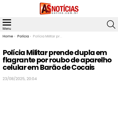
S
Menu
You are here:
Home
Polícia
Polícia Militar prende dupla em flagrante por roubo de aparelho celular em Barão de Cocais
Polícia Militar prende dupla em
flagrante por roubo de aparelho
celular em Barão de Cocais
23/08/2025, 20:04