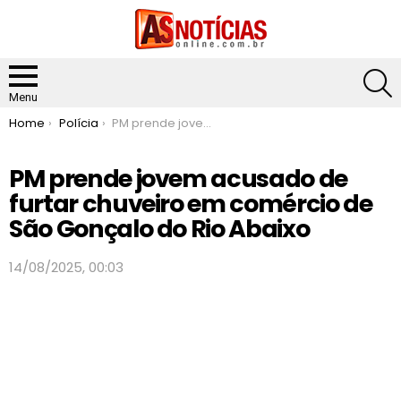
S
Menu
You are here:
Home
Polícia
PM prende jovem acusado de furtar chuveiro em comércio de São Gonçalo do Rio Abaixo
PM prende jovem acusado de
furtar chuveiro em comércio de
São Gonçalo do Rio Abaixo
14/08/2025, 00:03