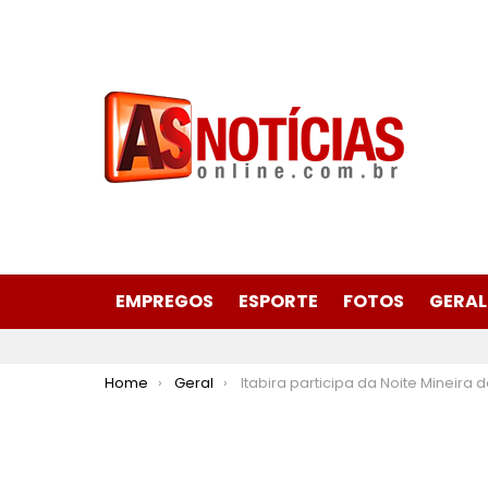
EMPREGOS
ESPORTE
FOTOS
GERAL
You are here:
Home
Geral
Itabira participa da Noite Mineira de Museus e Bibliotecas com programação especial nesta ter