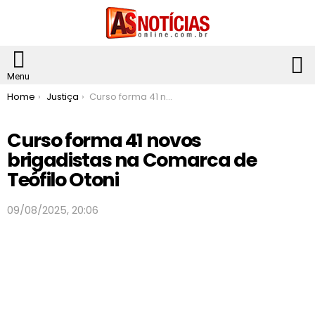
S
Menu
You are here:
Home
Justiça
Curso forma 41 novos brigadistas na Comarca de Teófilo Otoni
Curso forma 41 novos
brigadistas na Comarca de
Teófilo Otoni
09/08/2025, 20:06