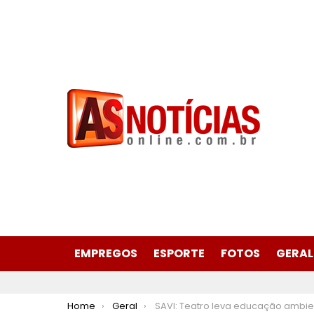
EMPREGOS
ESPORTE
FOTOS
GERAL
You are here:
Home
Geral
SAVI: Teatro leva educação ambiental a cidades das Bacias do Rio Santo Antônio e Rio D