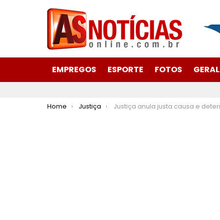
EMPREGOS
ESPORTE
FOTOS
GERAL
You are here:
Home
Justiça
Justiça anula justa causa e determina reintegração de servente escolar vítima de violência dom