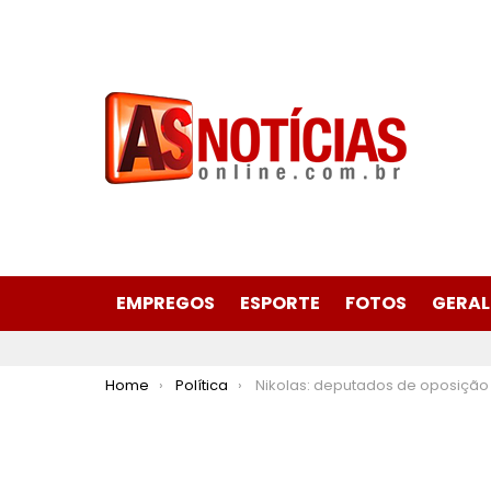
EMPREGOS
ESPORTE
FOTOS
GERAL
You are here:
Home
Política
Nikolas: deputados de oposição têm entrada bloqueada em “plená