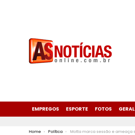
EMPREGOS
ESPORTE
FOTOS
GERAL
You are here:
Home
Política
Motta marca sessão e ameaça suspender deputados que ocupam ple