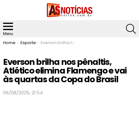
S
Menu
You are here:
Home
Esporte
Everson brilha nos pênaltis, Atlético elimina Flamengo e vai às quartas da Copa do Brasil
Everson brilha nos pênaltis,
Atlético elimina Flamengo e vai
às quartas da Copa do Brasil
06/08/2025, 21:54