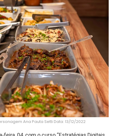
rsonagem Ana Pauta Setti Data: 13/12/2022
eira, 04, com o curso “Estratégias Digitais