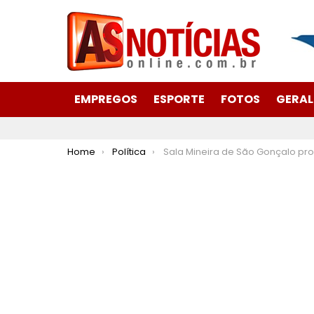
EMPREGOS
ESPORTE
FOTOS
GERAL
You are here:
Home
Política
Sala Mineira de São Gonçalo promove diversas capacitações em ag