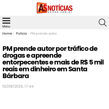
S
Menu
You are here:
Home
Polícia
PM prende autor por tráfico de drogas e apreende entorpecentes e mais de R$ 5 mil reais em dinheiro em Santa Bárbara
PM prende autor por tráfico de
drogas e apreende
entorpecentes e mais de R$ 5 mil
reais em dinheiro em Santa
Bárbara
02/08/2025, 17:44