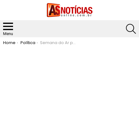
S
Menu
You are here:
Home
Política
Semana do Ar promove atividades de educação ambiental em Itabira