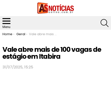
S
Menu
You are here:
Home
Geral
Vale abre mais de 100 vagas de estágio em Itabira
Vale abre mais de 100 vagas de
estágio em Itabira
31/07/2025, 15:25