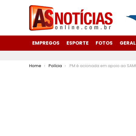
EMPREGOS
ESPORTE
FOTOS
GERAL
You are here:
Home
Polícia
PM é acionada em apoio ao SAMU para conter mulher em surto no bairro Jardim das Olive