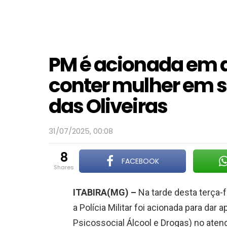
PM é acionada em 
conter mulher em s
das Oliveiras
31/07/2025, 00:08
8
FACEBOOK
shares
ITABIRA(MG) –
Na tarde desta terça-fe
a Polícia Militar foi acionada para da
Psicossocial Álcool e Drogas) no ate