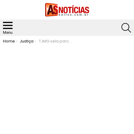
S
Menu
You are here:
Home
Justiça
TJMG sela parceria com PMMG para uso de heliponto