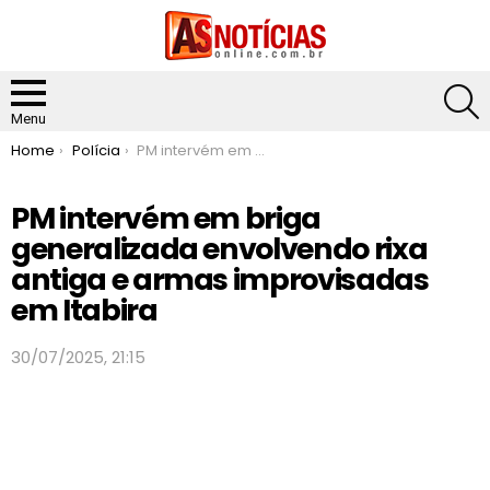
S
Menu
You are here:
Home
Polícia
PM intervém em briga generalizada envolvendo rixa antiga e armas improvisadas em Itabira
PM intervém em briga
generalizada envolvendo rixa
antiga e armas improvisadas
em Itabira
30/07/2025, 21:15