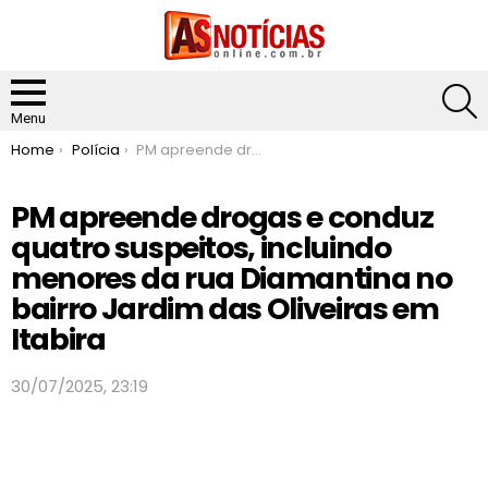
S
Menu
You are here:
Home
Polícia
PM apreende drogas e conduz quatro suspeitos, incluindo menores da rua Diamantina no bairro Jardim das Oliveiras em Itabira
PM apreende drogas e conduz
quatro suspeitos, incluindo
menores da rua Diamantina no
bairro Jardim das Oliveiras em
Itabira
30/07/2025, 23:19