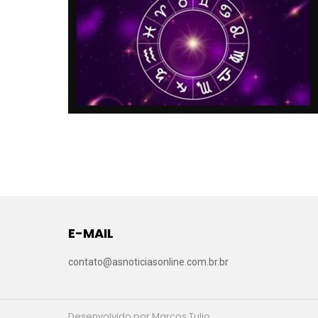
E-MAIL
contato@asnoticiasonline.com.br.br
Desenvolvido por Marcos Tulio