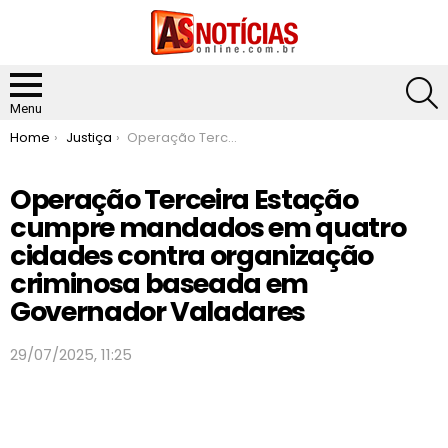
S
Menu
You are here:
Home
Justiça
Operação Terceira Estação cumpre mandados em quatro cidades contra organização criminosa baseada em Governador Valadares
Operação Terceira Estação
cumpre mandados em quatro
cidades contra organização
criminosa baseada em
Governador Valadares
29/07/2025, 11:25