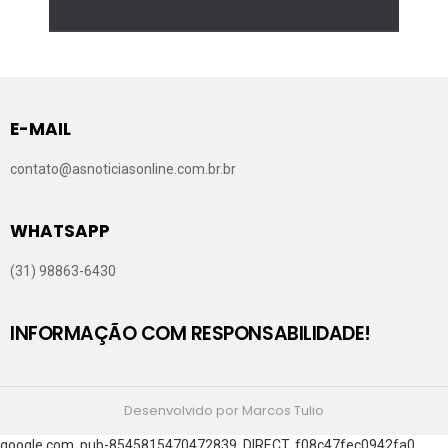
E-MAIL
contato@asnoticiasonline.com.br.br
WHATSAPP
(31) 98863-6430
INFORMAÇÃO COM RESPONSABILIDADE!
Desenvolvido por Marcos Tulio
google.com, pub-8545815470472839, DIRECT, f08c47fec0942fa0