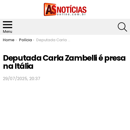
S
Menu
You are here:
Home
Polícia
Deputada Carla Zambelli é presa na Itália
Deputada Carla Zambelli é presa
na Itália
29/07/2025, 20:37