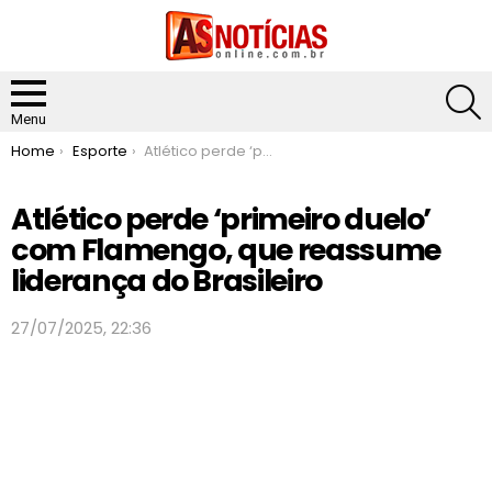
S
Menu
You are here:
Home
Esporte
Atlético perde ‘primeiro duelo’ com Flamengo, que reassume liderança do Brasileiro
Atlético perde ‘primeiro duelo’
com Flamengo, que reassume
liderança do Brasileiro
27/07/2025, 22:36