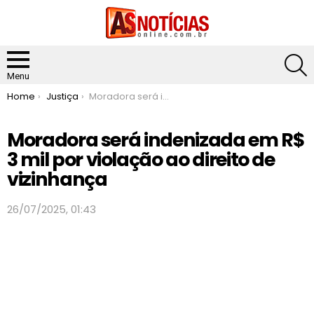
S
Menu
You are here:
Home
Justiça
Moradora será indenizada em R$ 3 mil por violação ao direito de vizinhança
Moradora será indenizada em R$
3 mil por violação ao direito de
vizinhança
26/07/2025, 01:43