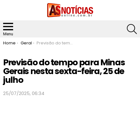
S
Menu
You are here:
Home
Geral
Previsão do tempo para Minas Gerais nesta sexta-feira, 25 de julho
Previsão do tempo para Minas
Gerais nesta sexta-feira, 25 de
julho
25/07/2025, 06:34