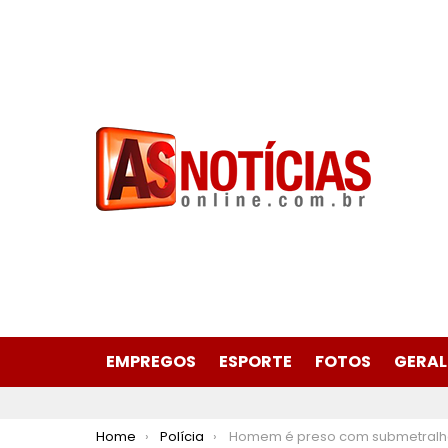
EMPREGOS
ESPORTE
FOTOS
GERAL
You are here:
Home
Polícia
Homem é preso com submetralhadora, pistolas e 13 tabletes de maconha no bairro Santa Cruz, em Coronel Fabriciano no Vale d