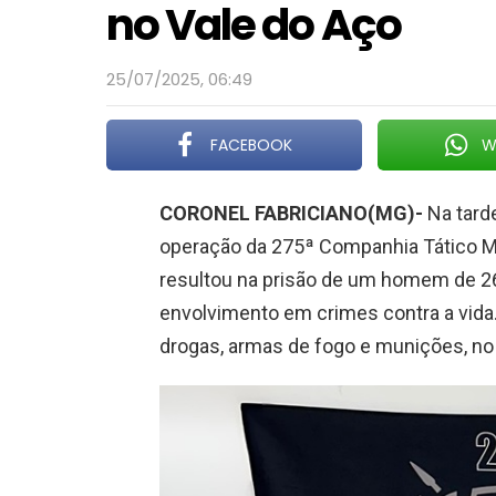
no Vale do Aço
25/07/2025, 06:49
FACEBOOK
W
CORONEL FABRICIANO(MG)-
Na tarde
operação da 275ª Companhia Tático Móv
resultou na prisão de um homem de 26
envolvimento em crimes contra a vida.
drogas, armas de fogo e munições, no 