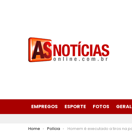
EMPREGOS
ESPORTE
FOTOS
GERAL
You are here:
Home
Polícia
Homem é executado a tiros na porta de sua casa em Distrito de Marli