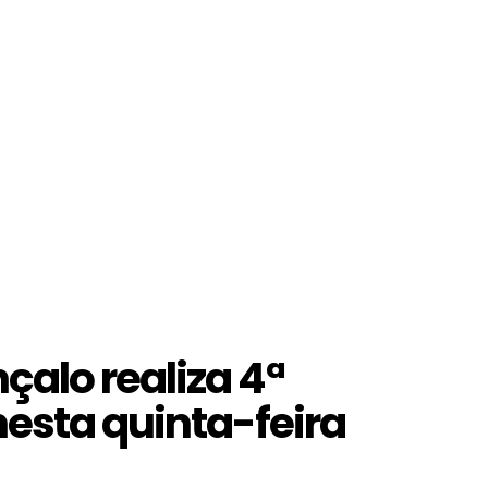
alo realiza 4ª
nesta quinta-feira