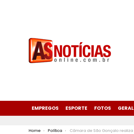
EMPREGOS
ESPORTE
FOTOS
GERAL
You are here:
Home
Política
Câmara de São Gonçalo realiza 4ª Reunião Ordinária nesta quinta