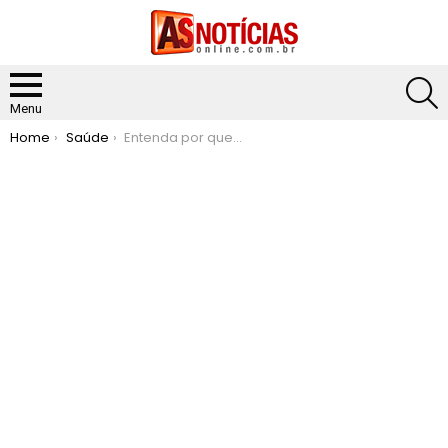
S
Menu
You are here:
Home
Saúde
Entenda por que os exercícios são úteis contra a ansiedade e depressão