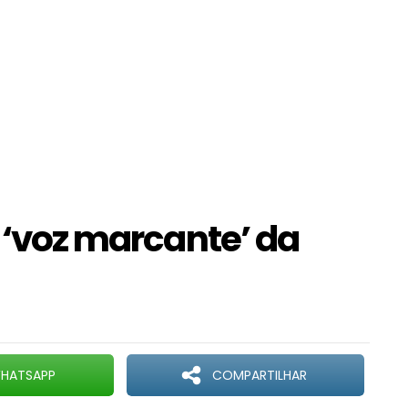
a ‘voz marcante’ da
HATSAPP
COMPARTILHAR