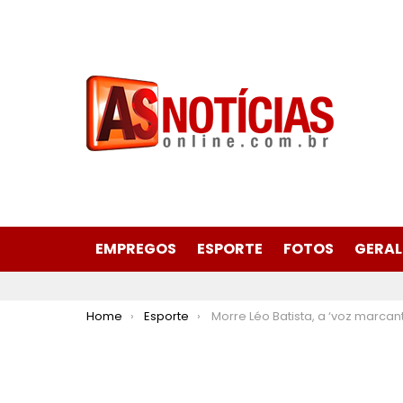
EMPREGOS
ESPORTE
FOTOS
GERAL
You are here:
Home
Esporte
Morre Léo Batista, a ‘voz marcante’ da Globo, aos 92