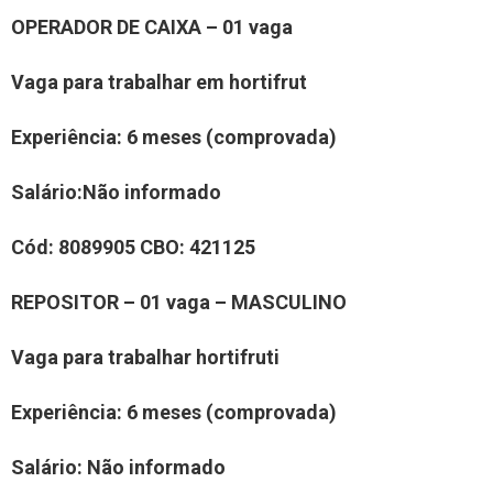
OPERA
DOR
DE CAIXA
– 0
1
vaga
Vaga para trabalhar em
hortifrut
Experiência:
6 meses (comprovada)
Salário:
Não informad
o
Cód:
8
089905
CBO:
4
21125
REPOSITOR – 0
1
vaga –
MASCULINO
Vaga para trabalhar
hortifruti
Experiência:
6 meses (comprovada)
Salário:
N
ão informado