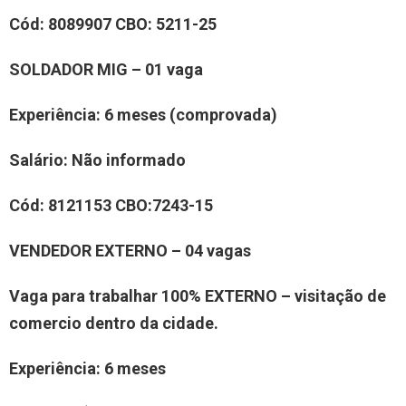
Cód:
8
0
89907
CBO:
5211-25
SOLDAD
OR
MIG
– 0
1
vaga
Experiência:
6 meses (comprovada)
Salário:
N
ão informado
Cód:
8
121153
CBO:
7243-15
VENDED
OR
EXTERNO
– 0
4
vaga
s
Vaga para trabalhar
100% EXTERNO – visitação de
comercio dentro da cidade.
Experiência:
6 meses