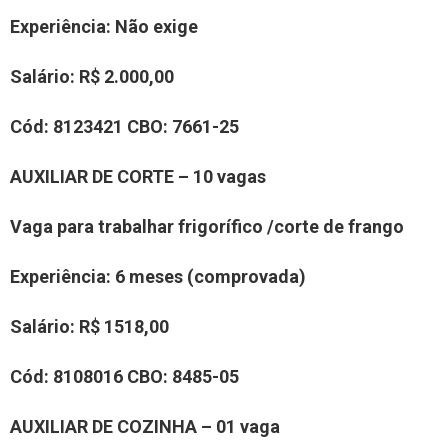
Experiência
: Não exige
Salário:
R$
2.000,00
Cód:
8
123421
CBO:
7661-25
AUXILIAR
DE CO
RTE
–
10
vaga
s
Vaga para trabalhar
frigorífico /corte de frango
Experiência
:
6 meses (comprovada)
Salário:
R$ 15
18
,00
Cód:
8
1
08016
CBO:
8485-05
AUXILIAR
DE COZINHA
– 01 vaga