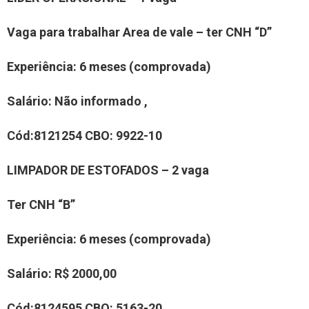
Vaga para trabalhar
Area de vale –
ter
CNH “
D
”
Experiência
: 6 meses (comprovada)
Salário:
Não informado
,
Cód:
81
21
254
CBO
:
9922-10
LI
MPADOR DE ESTOFADOS
–
2
vaga
Ter CNH “B”
Experiência
: 6 meses (comprovada)
Salário:
R$ 2000,00
Cód:
81
2
4595
CBO
:
5163-20