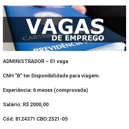
A
DMINISTRADOR
– 01
vaga
CNH “B” ter Disponibilidade para viagem.
Experiência
:
6 meses (comprovada)
Salário:
R$
2000,00
Cód:
8
124371
CBO:
2521-05