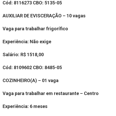
Cód:
8
1
16273
CBO:
5135-05
AUXILIAR
DE
EVISCERAÇÃO
–
10
vaga
s
Vaga para trabalhar
frigorífico
Experiência
:
Não exige
Salário:
R$ 15
18
,00
Cód:
8
1
0
9
6
02
CBO:
8485-05
COZINHEIR
O(
A
)
– 01 vaga
Vaga para trabalhar em restaurante –
Centro
Experiência
:
6 meses