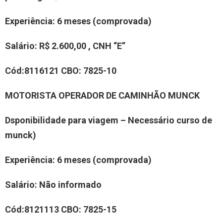
Experiência
:
6 meses (comprovada)
Salário:
R$ 2.600,00 , CNH “E”
Cód:
811
6121
CBO:
7
825-10
MOTORIST
A OPERADOR DE CAMINHÃO MUNCK
Dsponibilidade para viagem – Necessário curso de
munck)
Experiência
:
6 meses (comprovada)
Salário:
Não informado
Cód:
81
21
1
13 C
BO:
7
825-1
5