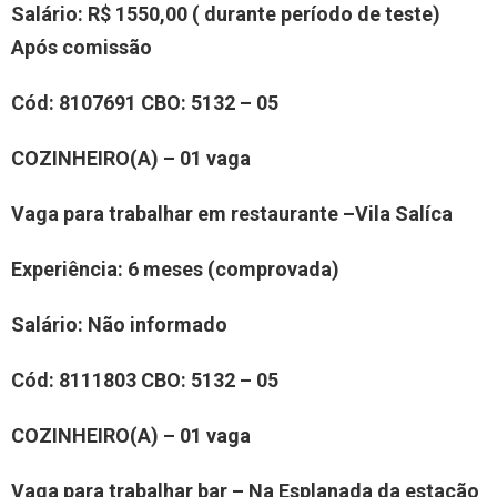
Salário:
R$ 1550,00 ( durante período de teste)
Após comissão
Cód:
810
7691
CBO: 5132 – 05
COZINHEIR
O(
A
)
– 01 vaga
Vaga para trabalhar em restaurante –
Vila Salíca
Experiência
: 6 meses (comprovada)
Salário:
Não informado
Cód:
81
11803
CBO: 5132 – 05
COZINHEIR
O(
A
)
– 01 vaga
Vaga para trabalhar
bar – Na Esplanada da estação