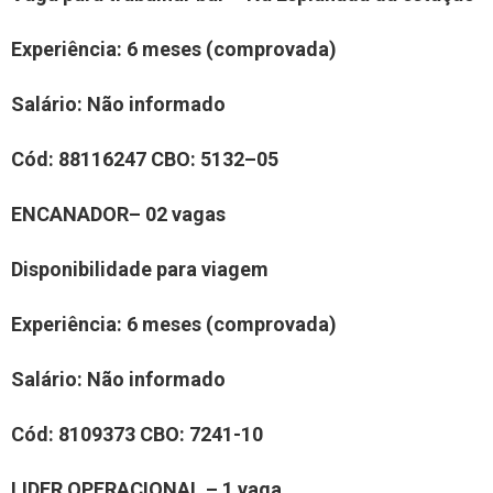
Experiência
: 6 meses (comprovada)
Salário:
Não informado
Cód:
8
8116247
CBO: 5132–05
E
NCANADOR
– 0
2
vaga
s
Disponibilidade para viagem
Experiência
: 6 meses (comprovada)
Salário:
Não informado
Cód:
8109373
CBO:
7241-10
LIDER OPERACIONAL
–
1
vaga