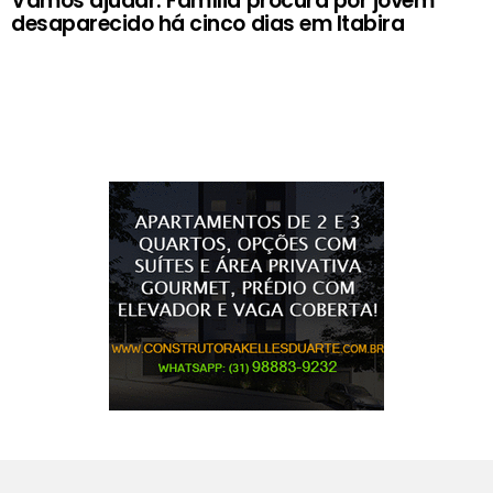
Vamos ajudar: Família procura por jovem
desaparecido há cinco dias em Itabira