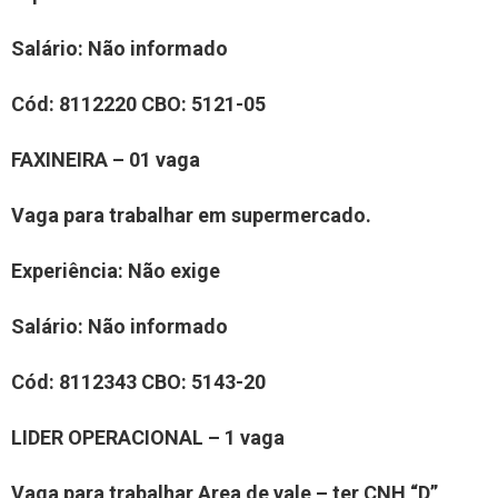
Salário:
Não informado
Cód:
8
112220
CBO:
5121-05
FAXINEIRA
– 0
1
vaga
Vaga para trabalhar em supermercado
.
Experiência:
Não exige
Salário:
N
ão informado
Cód:
8
112343
CBO:
5
143-20
LIDER OPERACIONAL
–
1
vaga
Vaga para trabalhar
Area de vale –
ter
CNH “
D
”