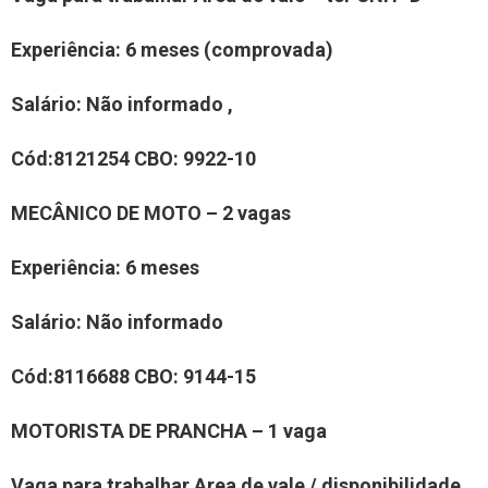
Experiência
: 6 meses (comprovada)
Salário:
Não informado
,
Cód:
81
21
254
CBO
:
9922-10
MECÂNICO DE MOTO
–
2
vaga
s
Experiência
:
6 meses
Salário:
Não informado
Cód:
811
6688
CBO:
9144-15
MOTORIST
A
DE PRANCHA
–
1
vaga
Vaga para trabalhar
Area de vale /
disponibilidade