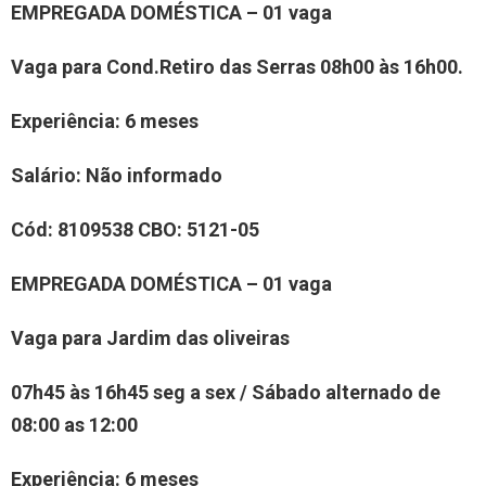
EMPREGADA DOMÉSTICA – 01 vaga
Vaga para
Cond.Retiro das Serras
0
8
h00 às 16h00.
Experiência
: 6 meses
Salário:
Não informado
Cód:
8
1
09
538
CBO:
5121-05
EMPREGADA DOMÉSTICA – 01 vaga
Vaga para
Jardim das oliveiras
0
7
h
45
às 16h
45 seg a sex / Sábado alternado de
08:00 as 12:00
Experiência
: 6 meses