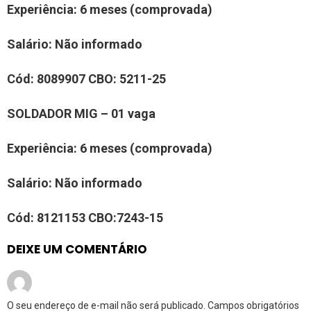
Experiência:
6 meses (comprovada)
Salário:
N
ão informado
Cód:
8
0
89907
CBO:
5211-25
SOLDAD
OR
MIG
– 0
1
vaga
Experiência:
6 meses (comprovada)
Salário:
N
ão informado
Cód:
8
121153
CBO:
7243-15
DEIXE UM COMENTÁRIO
O seu endereço de e-mail não será publicado.
Campos obrigatórios