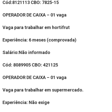
Cód:
81
21
1
13 C
BO:
7
825-1
5
OPERA
DOR
DE CAIXA
– 0
1
vaga
Vaga para trabalhar em
hortifrut
Experiência:
6 meses (comprovada)
Salário:
Não informad
o
Cód:
8
089905
CBO:
4
21125
OPERA
DOR
DE CAIXA
– 0
1
vaga
Vaga para trabalhar em supermercado
.
Experiência:
Não exige