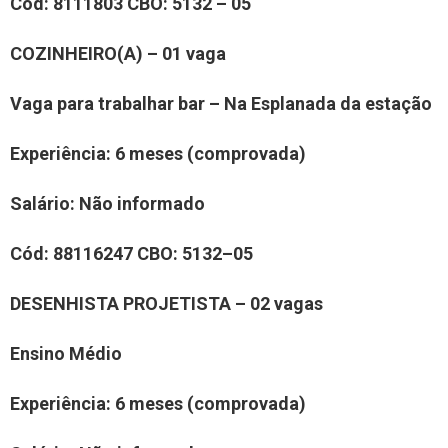
Cód:
81
11803
CBO: 5132 – 05
COZINHEIR
O(
A
)
– 01 vaga
Vaga para trabalhar
bar – Na Esplanada da estação
Experiência
: 6 meses (comprovada)
Salário:
Não informado
Cód:
8
8116247
CBO: 5132–05
DESENHISTA PROJETISTA
– 0
2
vaga
s
Ensino Médio
Experiência
: 6 meses (comprovada)