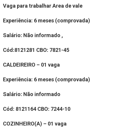
Vaga para trabalhar
Area de vale
Experiência
: 6 meses (comprovada)
Salário:
Não informado
,
Cód:
81
21
281
CBO
:
7821-45
CALDEIREIRO
– 0
1
vaga
Experiência:
6 meses (comprovada)
Salário:
N
ão informado
Cód:
8
121164
CBO:
7
244-10
COZINHEIR
O(
A
)
– 01 vaga