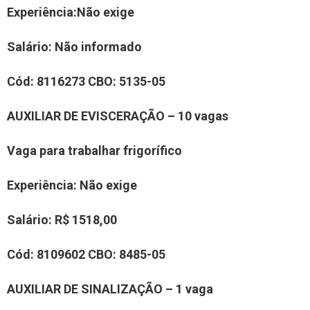
Experiência
:
Não exige
Salário:
Não informado
Cód:
8
1
16273
CBO:
5135-05
AUXILIAR
DE
EVISCERAÇÃO
–
10
vaga
s
Vaga para trabalhar
frigorífico
Experiência
:
Não exige
Salário:
R$ 15
18
,00
Cód:
8
1
0
9
6
02
CBO:
8485-05
AUXILIAR DE SINALIZAÇÃO
–
1
vaga