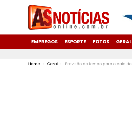
EMPREGOS
ESPORTE
FOTOS
GERAL
You are here:
Home
Geral
Previsão do tempo para o Vale do Aço: segunda-feira, 13 de janeir