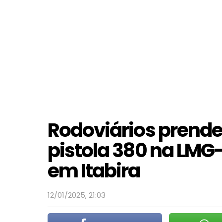
Rodoviários prend
pistola 380 na LMG-
em Itabira
12/01/2025, 21:03