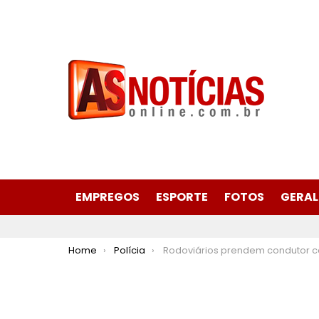
EMPREGOS
ESPORTE
FOTOS
GERAL
You are here:
Home
Polícia
Rodoviários prendem condutor com pistola 380 na LMG-779 no Vista Alegre em Itab